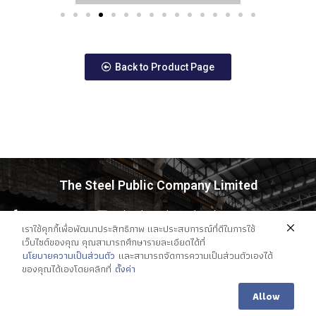
Back to Product Page
The Steel Public Company Limited
0 2894 8889
saleonline@thesteel.co.th
เราใช้คุกกี้เพื่อพัฒนาประสิทธิภาพ และประสบการณ์ที่ดีในการใช้
7/4,7/6 Moo 1 Khae rai, Kratumban, Samutsakorn 74110
เว็บไซต์ของคุณ คุณสามารถศึกษารายละเอียดได้ที่
นโยบายความเป็นส่วนตัว
และสามารถจัดการความเป็นส่วนตัวเองได้
ของคุณได้เองโดยคลิกที่
ตั้งค่า
Allow
© 2020 THE STEEL PUBLIC COMPANY LIMITED