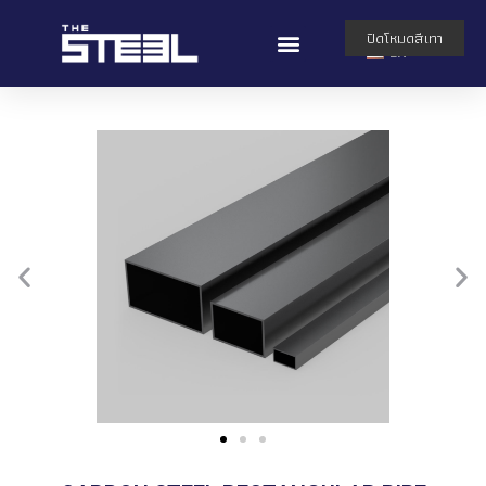
TH
ปิดโหมดสีเทา
EN