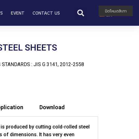
TH
ปิดโหมดสีเทา
WS
EVENT
CONTACT US
EN
STEEL SHEETS
 STANDARDS : JIS G 3141, 2012-2558
plication
Download
 is produced by cutting cold-rolled steel
ts of dimensions. It has very even